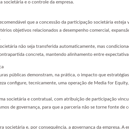
ra societária e o controle da empresa.
 recomendável que a concessão da participação societária esteja 
itérios objetivos relacionados a desempenho comercial, expansão
.
societária não seja transferida automaticamente, mas condicionad
contrapartida concreta, mantendo alinhamento entre expectativa 
ca
guras públicas demonstram, na prática, o impacto que estratégi
a configure, tecnicamente, uma operação de Media for Equity, a 
a societária e contratual, com atribuição de participação vincul
smos de governança, para que a parceria não se torne fonte de co
 societária e, por consequência, a governança da empresa. A ent